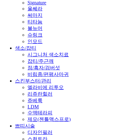
Signature
울쎄라
써마지
티타늄
볼뉴머
슈링크
인모드
색소/잡티
시그니처 색소치료
잡티/주근깨
점/흑자/검버섯
비립종/편평사마귀
스킨부스터/관리
엘라비에 리투오
리쥬란힐러
쥬베룩
LDM
수액테라피
제모(젠틀맥스프로)
쁘띠시술
디자인필러
스컬트라