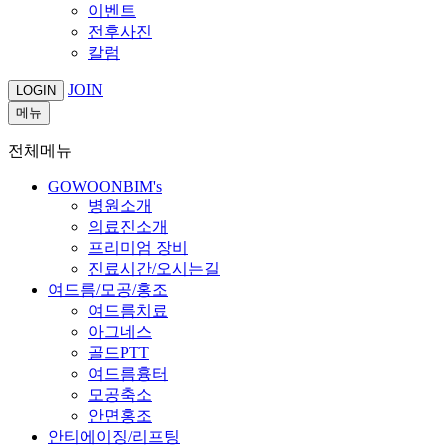
이벤트
전후사진
칼럼
JOIN
LOGIN
메뉴
전체메뉴
GOWOONBIM's
병원소개
의료진소개
프리미엄 장비
진료시간/오시는길
여드름/모공/홍조
여드름치료
아그네스
골드PTT
여드름흉터
모공축소
안면홍조
안티에이징/리프팅