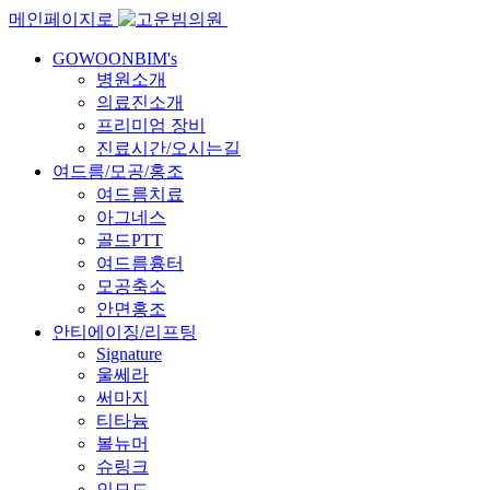
메인페이지로
GOWOONBIM's
병원소개
의료진소개
프리미엄 장비
진료시간/오시는길
여드름/모공/홍조
여드름치료
아그네스
골드PTT
여드름흉터
모공축소
안면홍조
안티에이징/리프팅
Signature
울쎄라
써마지
티타늄
볼뉴머
슈링크
인모드