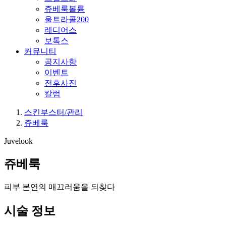
쥬베룩볼륨
울트라콜200
레디어스
보톡스
커뮤니티
공지사항
이벤트
전후사진
칼럼
스킨부스터/관리
쥬베룩
Juvelook
쥬베룩
피부 본연의 매끄러움을 되찾다
시술 정보