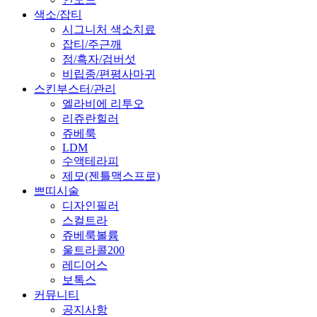
색소/잡티
시그니처 색소치료
잡티/주근깨
점/흑자/검버섯
비립종/편평사마귀
스킨부스터/관리
엘라비에 리투오
리쥬란힐러
쥬베룩
LDM
수액테라피
제모(젠틀맥스프로)
쁘띠시술
디자인필러
스컬트라
쥬베룩볼륨
울트라콜200
레디어스
보톡스
커뮤니티
공지사항