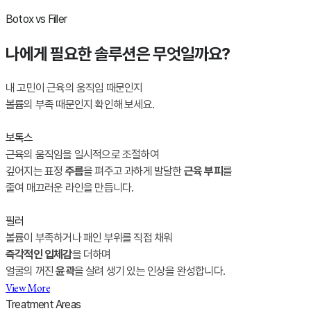
Botox vs Filler
나에게 필요한 솔루션은 무엇일까요?
내 고민이 근육의 움직임 때문인지
볼륨의 부족 때문인지 확인해 보세요.
보톡스
근육의 움직임을 일시적으로 조절하여
깊어지는 표정
주름
을 펴주고 과하게 발달한
근육 부피
를
줄여 매끄러운 라인을 만듭니다.
필러
볼륨이 부족하거나 패인 부위를 직접 채워
즉각적인 입체감
을 더하며
얼굴의 꺼진
윤곽
을 살려 생기 있는 인상을 완성합니다.
View More
Treatment Areas