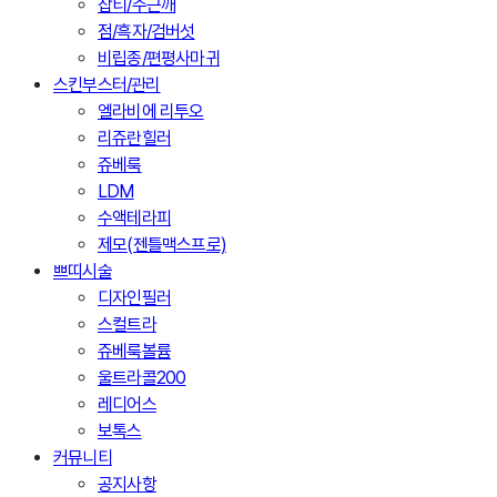
잡티/주근깨
점/흑자/검버섯
비립종/편평사마귀
스킨부스터/관리
엘라비에 리투오
리쥬란힐러
쥬베룩
LDM
수액테라피
제모(젠틀맥스프로)
쁘띠시술
디자인필러
스컬트라
쥬베룩볼륨
울트라콜200
레디어스
보톡스
커뮤니티
공지사항