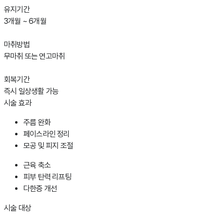
유지기간
3개월 ~ 6개월
마취방법
무마취 또는 연고마취
회복기간
즉시 일상생활 가능
시술 효과
주름 완화
페이스라인 정리
모공 및 피지 조절
근육 축소
피부 탄력 리프팅
다한증 개선
시술 대상