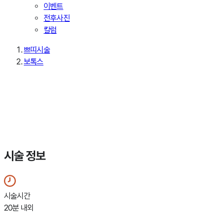
이벤트
전후사진
칼럼
쁘띠시술
보톡스
Botox
보톡스
결을 읽는 섬세함, 고운빔이 약속하는 디테일의 한 끗
시술 정보
시술시간
20분 내외