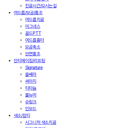
진료시간/오시는길
여드름/모공/홍조
여드름치료
아그네스
골드PTT
여드름흉터
모공축소
안면홍조
안티에이징/리프팅
Signature
울쎄라
써마지
티타늄
볼뉴머
슈링크
인모드
색소/잡티
시그니처 색소치료