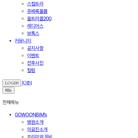
스컬트라
쥬베룩볼륨
울트라콜200
레디어스
보톡스
커뮤니티
공지사항
이벤트
전후사진
칼럼
JOIN
LOGIN
메뉴
전체메뉴
GOWOONBIM's
병원소개
의료진소개
프리미엄 장비