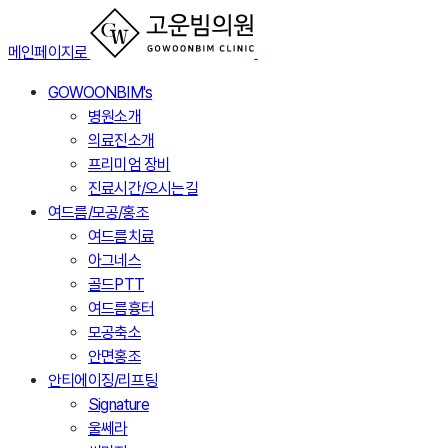
메인페이지로
GOWOONBIM's
병원소개
의료진소개
프리미엄 장비
진료시간/오시는길
여드름/모공/홍조
여드름치료
아그네스
골드PTT
여드름흉터
모공축소
안면홍조
안티에이징/리프팅
Signature
울쎄라