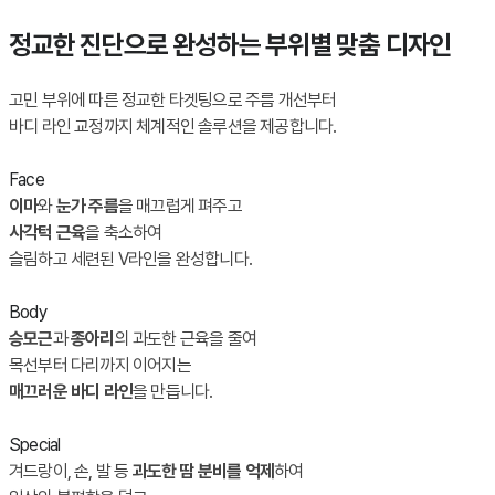
정교한 진단으로 완성하는 부위별 맞춤 디자인
고민 부위에 따른 정교한 타겟팅으로 주름 개선부터
바디 라인 교정까지 체계적인 솔루션을 제공합니다.
Face
이마
와
눈가 주름
을 매끄럽게 펴주고
사각턱 근육
을 축소하여
슬림하고 세련된 V라인을 완성합니다.
Body
승모근
과
종아리
의 과도한 근육을 줄여
목선부터 다리까지 이어지는
매끄러운 바디 라인
을 만듭니다.
Special
겨드랑이, 손, 발 등
과도한 땀 분비를 억제
하여