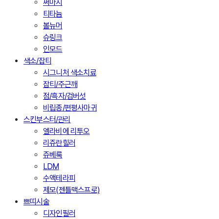
써마지
티타늄
볼뉴머
슈링크
인모드
색소/잡티
시그니처 색소치료
잡티/주근깨
점/흑자/검버섯
비립종/편평사마귀
스킨부스터/관리
엘라비에 리투오
리쥬란힐러
쥬베룩
LDM
수액테라피
제모(젠틀맥스프로)
쁘띠시술
디자인필러