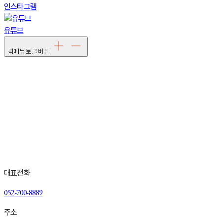
인스타그램
유튜브
퀵메뉴 토글 버튼
Talk With us
피부 상태에 대한 이야기는 상담에서부터 시작됩니다
부담 없이 현재의 피부를 들려주세요
상담 · 예약 문의
대표전화
052-700-8889
주소