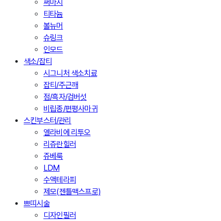
써마지
티타늄
볼뉴머
슈링크
인모드
색소/잡티
시그니처 색소치료
잡티/주근깨
점/흑자/검버섯
비립종/편평사마귀
스킨부스터/관리
엘라비에 리투오
리쥬란힐러
쥬베룩
LDM
수액테라피
제모(젠틀맥스프로)
쁘띠시술
디자인필러