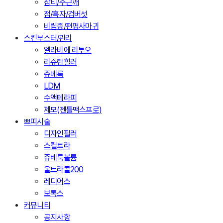
잡티/주근깨
점/흑자/검버섯
비립종/편평사마귀
스킨부스터/관리
엘라비에 리투오
리쥬란힐러
쥬베룩
LDM
수액테라피
제모(젠틀맥스프로)
쁘띠시술
디자인필러
스컬트라
쥬베룩볼륨
울트라콜200
레디어스
보톡스
커뮤니티
공지사항