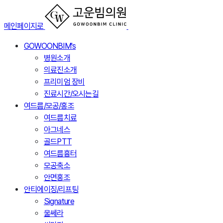
메인페이지로
GOWOONBIM's
병원소개
의료진소개
프리미엄 장비
진료시간/오시는길
여드름/모공/홍조
여드름치료
아그네스
골드PTT
여드름흉터
모공축소
안면홍조
안티에이징/리프팅
Signature
울쎄라