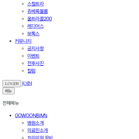
스컬트라
쥬베룩볼륨
울트라콜200
레디어스
보톡스
커뮤니티
공지사항
이벤트
전후사진
칼럼
JOIN
LOGIN
메뉴
전체메뉴
GOWOONBIM's
병원소개
의료진소개
프리미엄 장비