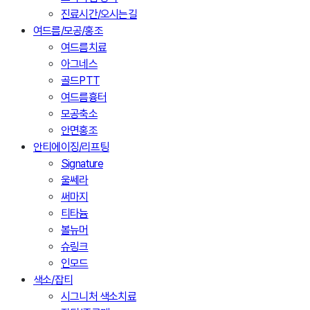
진료시간/오시는길
여드름/모공/홍조
여드름치료
아그네스
골드PTT
여드름흉터
모공축소
안면홍조
안티에이징/리프팅
Signature
울쎄라
써마지
티타늄
볼뉴머
슈링크
인모드
색소/잡티
시그니처 색소치료