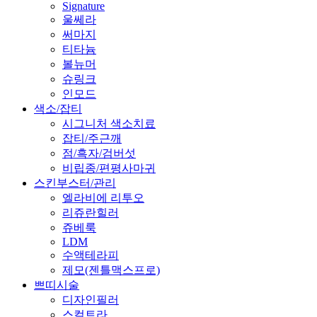
Signature
울쎄라
써마지
티타늄
볼뉴머
슈링크
인모드
색소/잡티
시그니처 색소치료
잡티/주근깨
점/흑자/검버섯
비립종/편평사마귀
스킨부스터/관리
엘라비에 리투오
리쥬란힐러
쥬베룩
LDM
수액테라피
제모(젠틀맥스프로)
쁘띠시술
디자인필러
스컬트라