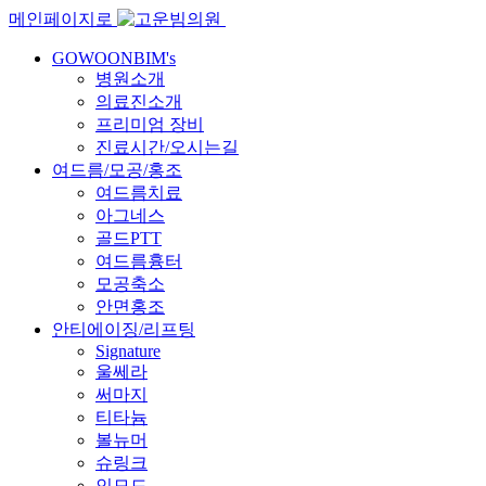
메인페이지로
GOWOONBIM's
병원소개
의료진소개
프리미엄 장비
진료시간/오시는길
여드름/모공/홍조
여드름치료
아그네스
골드PTT
여드름흉터
모공축소
안면홍조
안티에이징/리프팅
Signature
울쎄라
써마지
티타늄
볼뉴머
슈링크
인모드