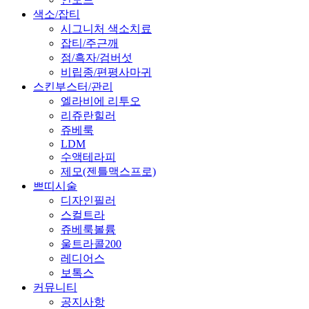
색소/잡티
시그니처 색소치료
잡티/주근깨
점/흑자/검버섯
비립종/편평사마귀
스킨부스터/관리
엘라비에 리투오
리쥬란힐러
쥬베룩
LDM
수액테라피
제모(젠틀맥스프로)
쁘띠시술
디자인필러
스컬트라
쥬베룩볼륨
울트라콜200
레디어스
보톡스
커뮤니티
공지사항