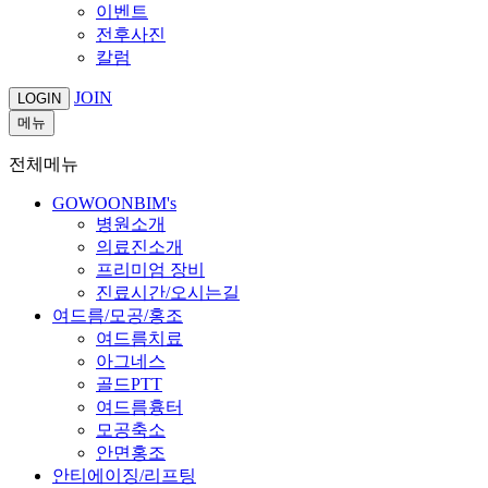
이벤트
전후사진
칼럼
JOIN
LOGIN
메뉴
전체메뉴
GOWOONBIM's
병원소개
의료진소개
프리미엄 장비
진료시간/오시는길
여드름/모공/홍조
여드름치료
아그네스
골드PTT
여드름흉터
모공축소
안면홍조
안티에이징/리프팅