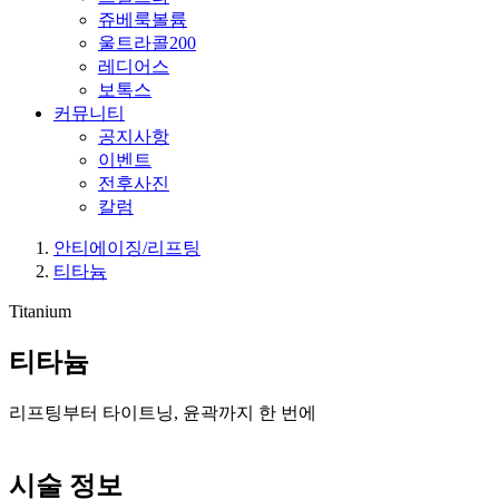
쥬베룩볼륨
울트라콜200
레디어스
보톡스
커뮤니티
공지사항
이벤트
전후사진
칼럼
안티에이징/리프팅
티타늄
Titanium
티타늄
리프팅부터 타이트닝, 윤곽까지 한 번에
시술 정보