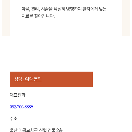
약물, 관리, 시술을 적절히 병행하여 환자에게 맞는
치료를 찾아갑니다.
Talk With us
피부 상태에 대한 이야기는 상담에서부터 시작됩니다
부담 없이 현재의 피부를 들려주세요
상담 · 예약 문의
대표전화
052-700-8889
주소
울산 매곡교차로 신협 건물 2층