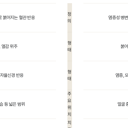
정
 붉어지는 혈관 반응
염증성 병변
의
형
 열감 위주
붉어
태
형
 자율신경 반응
염증, 
태
주
요
가슴 등 넓은 범위
얼굴 
위
치
치