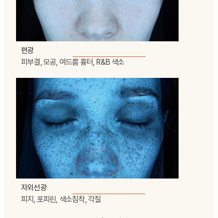
편광
피부결, 모공, 여드름 흉터, R&B 색소
자외선광
피지, 포피린, 색소침착, 각질