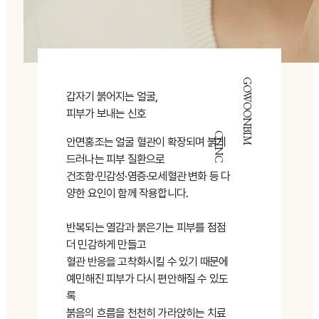
GOWOONBIM
갑자기 붉어지는 얼굴,
피부가 보내는 신호
CLINC
안면홍조는 얼굴 혈관이 확장되며 붉게
드러나는 피부 질환으로
건조함·민감성·염증·모세혈관 변화 등 다
양한 요인이 함께 작용합니다.
반복되는 열감과 붉은기는 피부를 점점
더 민감하게 만들고
혈관 반응을 고착화시킬 수 있기 때문에
예민해진 피부가 다시 편안해질 수 있도
록
붉음의 흐름을 천천히 가라앉히는 치료