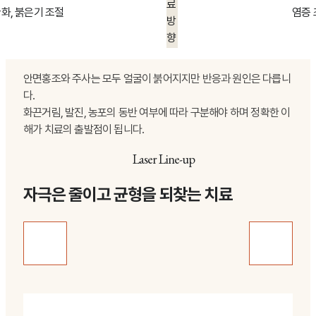
료
화, 붉은기 조절
염증 
방
향
안면홍조와 주사는 모두 얼굴이 붉어지지만 반응과 원인은 다릅니
다.
화끈거림, 발진, 농포의 동반 여부에 따라 구분해야 하며 정확한 이
해가 치료의 출발점이 됩니다.
Laser Line-up
자극은 줄이고 균형을 되찾는 치료